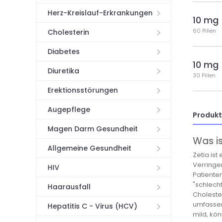
Herz-Kreislauf-Erkrankungen
10 mg
60 Pillen
Cholesterin
Diabetes
10 mg
Diuretika
30 Pillen
Erektionsstörungen
Augepflege
Produk
Magen Darm Gesundheit
Was is
Allgemeine Gesundheit
Zetia ist
Verringer
HIV
Patienten
"schlecht
Haarausfall
Cholester
umfassen
Hepatitis C - Virus (HCV)
mild, kö