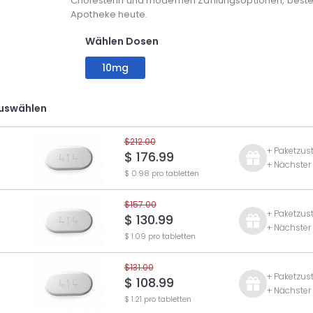
Cholesterin und modernen Zahlungsoptionen, bestel
Apotheke heute.
Wählen Dosen
10mg
uswählen
$212.00
+ Paketzus
$ 176.99
+ Nächster
$ 0.98 pro tabletten
$157.00
+ Paketzus
$ 130.99
+ Nächster
$ 1.09 pro tabletten
$131.00
+ Paketzus
$ 108.99
+ Nächster
$ 1.21 pro tabletten