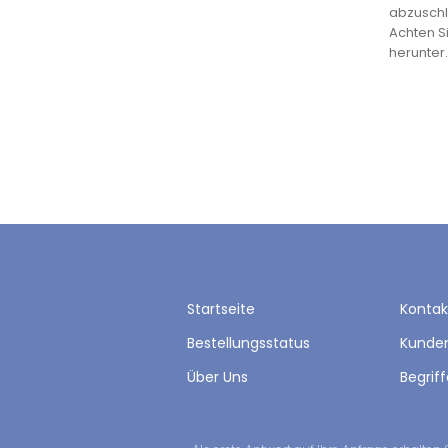
abzuschli
Achten Si
herunter
Startseite
Kontak
Bestellungsstatus
Kunde
Über Uns
Begrif