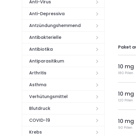
Anti-Virus
Anti-Depressiva
Antzündungshemmend
Antibakterielle
Paket a
Antibiotika
Antiparasitikum
10 mg
Arthritis
180 Pillen
Asthma
10 mg
Verhütungsmittel
120 Pillen
Blutdruck
COVID-19
10 mg
90 Pillen
Krebs