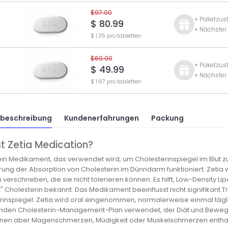
$97.00
+ Paketzus
$ 80.99
+ Nächster
$ 1.35 pro tabletten
$60.00
+ Paketzus
$ 49.99
+ Nächster
$ 1.67 pro tabletten
tbeschreibung
Kundenerfahrungen
Packung
t Zetia Medication?
 ein Medikament, das verwendet wird, um Cholesterinspiegel im Blut zu 
ung der Absorption von Cholesterin im Dünndarm funktioniert. Zetia wi
 verschrieben, die sie nicht tolerieren können. Es hilft, Low-Density Li
" Cholesterin bekannt. Das Medikament beeinflusst nicht signifikant T
inspiegel. Zetia wird oral eingenommen, normalerweise einmal täglich
den Cholesterin-Management-Plan verwendet, der Diät und Bewegu
nnen aber Magenschmerzen, Müdigkeit oder Muskelschmerzen enthalte