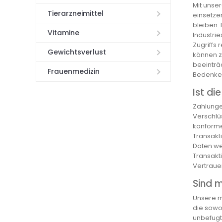
Mit unser
Tierarzneimittel
einsetze
bleiben.
Vitamine
Industri
Zugriffs 
Gewichtsverlust
können zu
beeinträc
Frauenmedizin
Bedenken
Ist di
Zahlunge
Verschlü
konforme 
Transakt
Daten we
Transakti
Vertrauen
Sind m
Unsere m
die sowo
unbefugte