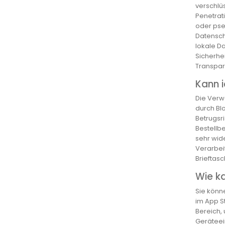
verschlü
Penetrat
oder pse
Datensch
lokale D
Sicherhe
Transpar
Kann i
Die Verw
durch Bl
Betrugsr
Bestellbe
sehr wid
Verarbei
Brieftasc
Wie k
Sie könn
im App St
Bereich, 
Geräteein