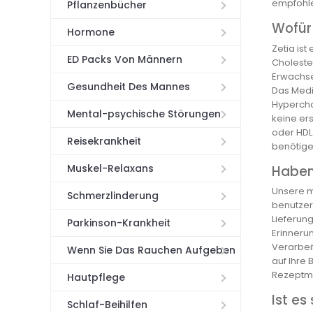
empfohle
Pflanzenbücher
Wofür 
Hormone
Zetia ist
ED Packs Von Männern
Cholester
Erwachse
Gesundheit Des Mannes
Das Medi
Hyperchol
Mental-psychische Störungen
keine ers
oder HDL
Reisekrankheit
benötige
Muskel-Relaxans
Haben
Unsere m
Schmerzlinderung
benutzer
Lieferun
Parkinson-Krankheit
Erinnerun
Verarbei
Wenn Sie Das Rauchen Aufgeben
auf Ihre
Rezeptm
Hautpflege
Ist es
Schlaf-Beihilfen