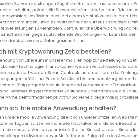
sselten Servern mit strengen Zugriffskontrollen nur auf autorisiertes
ionstests helfen, potenzielle Schwachstellen sofort zu identifizieren
udonymisiert, um Risiken auch bei einem Verstoß zu minimieren. Un
utzbestimmungen, um die Privatsphäre der Nutzer zu schützen. Offli
atenverletzungen zu verhindern. Kontinuierliche Überwachung und rec
itsmaßnahmen gegen aufstrebende Bedrohungen wirksam bleiben. Das 
enz darüber, wie ihre Daten gesichert sind.
ch mit Kryptowährung Zetia bestellen?
endung von Ethereum in unserer mobilen App zur Bestellung von Zeti
ockchain-Technologie. Transaktionen werden verschlüsselt und auf e
isiken reduziert werden. Smart Contracts automatisieren die Zahlun
dingungen erfüllt sind. Private Schlüssel bleiben benutzergesteuert 
erstandsfähig gegen Manipulationen und verbessert die Transaktions
tung, Minimierung gescheiterter Zahlungen. Überprüfen Sie die Zahlu
he Anmeldeinformationen privat für Sicherheit. Regelmäßig aktualisie
ann ich Ihre mobile Anwendung erhalten?
en unsere mobile Anwendung direkt von unserer offiziellen Website h
ore verfügbar ist, ist eine manuelle Installation erforderlich. Besuc
um die neueste Version zu erhalten. Stellen Sie sicher, dass Sie die I
stellungen aktivieren, bevor Sie fortfahren. Folgen Sie den Anweisun