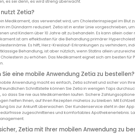
n, es sei denn, es wird streng überwacht.
nutzt Zetia?
 ein Medikament, das verwendet wird, um Cholesterinspiegel im Blut zu
in im Dünndarm reduziert. Zetia ist in erster Linie vorgeschrieben, u
nen und Kindern über 10 Jahre alt zu behandeln. Es kann allein oder
kament ist am effektivsten für die Behandlung primärer Hypercholeste
esterinämie. Es hilft, Herz-Kreislauf-Erkrankungen zu verhindern, ind
tklassige Behandlung, ist aber nützlich, wenn Statins allein unzureiche
 Cholesterin zu erhöhen. Das Medikament eignet sich am besten für 
n.
 Sie eine mobile Anwendung Zetia zu bestellen?
obile Anwendung macht es einfach, Zetia schnell und sicher von Ihre
freundlichen Schnittstelle können Sie Zetia in wenigen Taps durchsuc
g, so dass Sie nie aus Medikamenten laufen. Sichere Zahlungsoptionen 
gen helfen Ihnen, auf Ihren Rezepten mühelos zu bleiben. Mit Echtzei
tung bis zur Ankunft überwachen. Der Kundenservice steht in der App
 Bedürfnisse zugeschnittenes und komfortables Apothekenerlebnis. Lad
anagement.
 sicher, Zetia mit Ihrer mobilen Anwendung zu be