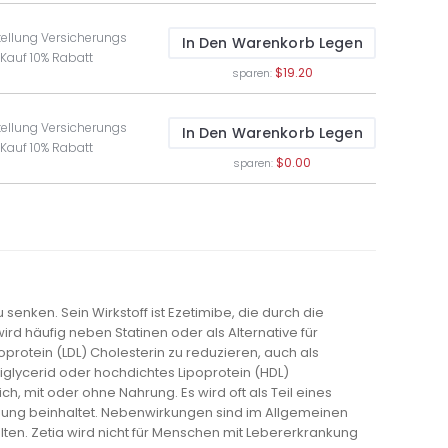
tellung Versicherungs
In Den Warenkorb Legen
 Kauf 10% Rabatt
$19.20
sparen:
tellung Versicherungs
In Den Warenkorb Legen
 Kauf 10% Rabatt
$0.00
sparen:
senken. Sein Wirkstoff ist Ezetimibe, die durch die
rd häufig neben Statinen oder als Alternative für
poprotein (LDL) Cholesterin zu reduzieren, auch als
riglycerid oder hochdichtes Lipoprotein (HDL)
, mit oder ohne Nahrung. Es wird oft als Teil eines
ng beinhaltet. Nebenwirkungen sind im Allgemeinen
n. Zetia wird nicht für Menschen mit Lebererkrankung