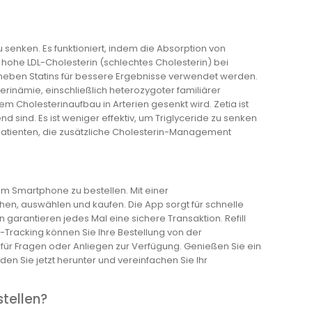
 senken. Es funktioniert, indem die Absorption von
m hohe LDL-Cholesterin (schlechtes Cholesterin) bei
 neben Statins für bessere Ergebnisse verwendet werden.
rinämie, einschließlich heterozygoter familiärer
em Cholesterinaufbau in Arterien gesenkt wird. Zetia ist
nd sind. Es ist weniger effektiv, um Triglyceride zu senken
Patienten, die zusätzliche Cholesterin-Management
m Smartphone zu bestellen. Mit einer
hen, auswählen und kaufen. Die App sorgt für schnelle
garantieren jedes Mal eine sichere Transaktion. Refill
t-Tracking können Sie Ihre Bestellung von der
 für Fragen oder Anliegen zur Verfügung. Genießen Sie ein
en Sie jetzt herunter und vereinfachen Sie Ihr
stellen?