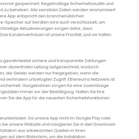
 Personal gespeichert. Regelmäßige Sicherheitsaudits und
 und zu beheben. Alle sensiblen Daten werden anonymisiert
sere App entspricht den branchenüblichen
ne-Speicher auf Geräten wird auch verschlüsselt, um
htzeitige Aktualisierungen sorgen dafür, dass
Kundenvertrauen ist unsere Priorität, und wir halten
a gewährleistet sichere und transparente Zahlungen
iner dezentralen Leitung aufgezeichnet, wodurch
gen, die Gelder werden nur freigegeben, wenn die
und verhindern unbefugten Zugriff. Ethereums Netzwerk ist
sicherheit. Gasgebühren sorgen für eine zuverlässige
ngsdaten immer vor der Bestätigung. Halten Sie Ihre
ren Sie die App für die neuesten Sicherheitsfunktionen.
erunterladen. Da unsere App nicht im Google Play oder
hen Sie unsere Website und navigieren Sie in den Download-
nstallation aus unbekannten Quellen in Ihren
gen auf dem Bildschirm, um die Installation