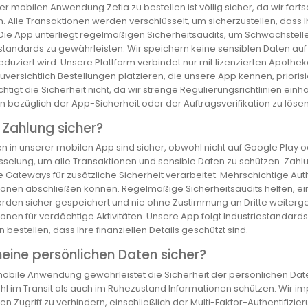
er mobilen Anwendung Zetia zu bestellen ist völlig sicher, da wir fo
n. Alle Transaktionen werden verschlüsselt, um sicherzustellen, dass
 Die App unterliegt regelmäßigen Sicherheitsaudits, um Schwachstelle
estandards zu gewährleisten. Wir speichern keine sensiblen Daten au
reduziert wird. Unsere Plattform verbindet nur mit lizenzierten Apothek
versichtlich Bestellungen platzieren, die unsere App kennen, priorisi
htigt die Sicherheit nicht, da wir strenge Regulierungsrichtlinien ei
 bezüglich der App-Sicherheit oder der Auftragsverifikation zu lösen
e Zahlung sicher?
n in unserer mobilen App sind sicher, obwohl nicht auf Google Play 
sselung, um alle Transaktionen und sensible Daten zu schützen. Zah
Gateways für zusätzliche Sicherheit verarbeitet. Mehrschichtige Authe
ionen abschließen können. Regelmäßige Sicherheitsaudits helfen, e
rden sicher gespeichert und nie ohne Zustimmung an Dritte weit
onen für verdächtige Aktivitäten. Unsere App folgt Industriestandard
 bestellen, dass Ihre finanziellen Details geschützt sind.
eine persönlichen Daten sicher?
obile Anwendung gewährleistet die Sicherheit der persönlichen Dat
hl im Transit als auch im Ruhezustand Informationen schützen. Wir 
n Zugriff zu verhindern, einschließlich der Multi-Faktor-Authentifiz