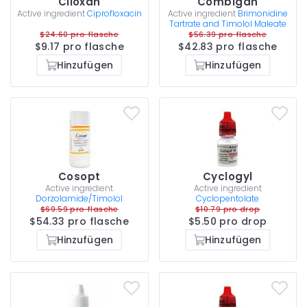
Ciloxan
Combigan
Active ingredient
Ciprofloxacin
Active ingredient
Brimonidine
Tartrate and Timolol Maleate
$24.60 pro flasche
$56.39 pro flasche
$9.17 pro flasche
$42.83 pro flasche
Hinzufügen
Hinzufügen
Cosopt
Cyclogyl
Active ingredient
Active ingredient
Dorzolamide/Timolol
Cyclopentolate
$69.59 pro flasche
$10.79 pro drop
$54.33 pro flasche
$5.50 pro drop
Hinzufügen
Hinzufügen