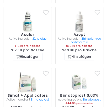
Acular
Azopt
Active ingredient
Ketorolac
Active ingredient
Brinzolamide
ophthalmic
$19.19 pro flasche
$85.19 pro flasche
$12.50 pro flasche
$49.00 pro flasche
Hinzufügen
Hinzufügen
Bimat + Applicators
Bimatoprost 0.03%
Active ingredient
Bimatoprost
Active ingredient
Bimatoprost
$44.39 pro flasche