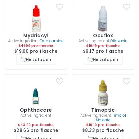
Mydriacyl
Ocuflox
Active ingredient
Tropicamide
Active ingredient
Ofloxacin
$41.99 pro flasche
$19.19 pro flasche
$19.00 pro flasche
$9.17 pro flasche
Hinzufügen
Hinzufügen
Ophthacare
Timoptic
Active ingredient
Active ingredient
Timolol
Maleate
$43.00 pro flasche
$19.19 pro flasche
$28.66 pro flasche
$8.33 pro flasche
Hinzufügen
Hinzufügen