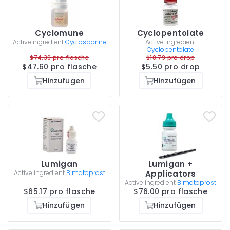
Cyclomune
Cyclopentolate
Active ingredient
Cyclosporine
Active ingredient
Cyclopentolate
$74.39 pro flasche
$10.79 pro drop
$47.60 pro flasche
$5.50 pro drop
Hinzufügen
Hinzufügen
Lumigan
Lumigan +
Active ingredient
Bimatoprost
Applicators
Active ingredient
Bimatoprost
$65.17 pro flasche
$76.00 pro flasche
Hinzufügen
Hinzufügen