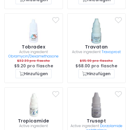
Tobradex
Travatan
Active ingredient
Active ingredient
Travoprost
Obramycin/Dexamethasone
$32.39 pro flasche
$95.99 pro flasche
$9.20 pro flasche
$68.00 pro flasche
Hinzufügen
Hinzufügen
Tropicamide
Trusopt
Active ingredient
Active ingredient
Dorzolamide