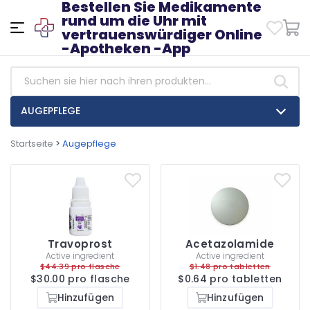
Bestellen Sie Medikamente
rund um die Uhr mit
vertrauenswürdiger Online
-Apotheken -App
AUGEPFLEGE
Startseite
>
Augepflege
Travoprost
Acetazolamide
Active ingredient
Active ingredient
$44.39 pro flasche
$1.48 pro tabletten
$30.00 pro flasche
$0.64 pro tabletten
Hinzufügen
Hinzufügen