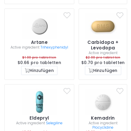
Artane
Carbidopa +
Active ingredient
Trihexyphenidyl
Levodopa
Active ingredient
$1.00 pro tabletten
$2.00 pro tabletten
$0.66 pro tabletten
$0.70 pro tabletten
Hinzufügen
Hinzufügen
Eldepryl
Kemadrin
Active ingredient
Selegiline
Active ingredient
Procyclidine