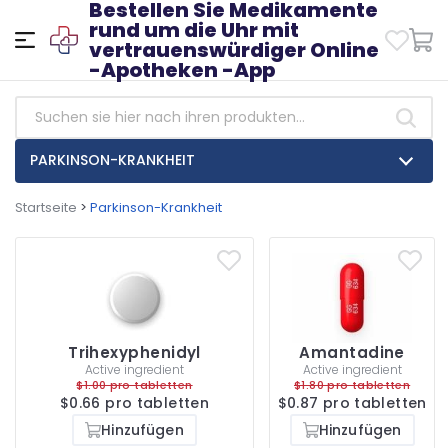
Bestellen Sie Medikamente
rund um die Uhr mit
vertrauenswürdiger Online
-Apotheken -App
PARKINSON-KRANKHEIT
Startseite
>
Parkinson-Krankheit
Trihexyphenidyl
Amantadine
Active ingredient
Active ingredient
$1.00 pro tabletten
$1.80 pro tabletten
$0.66 pro tabletten
$0.87 pro tabletten
Hinzufügen
Hinzufügen