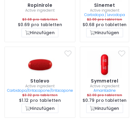
Ropinirole
Sinemet
Active ingredient
Active ingredient
Carbidopa / Levodopa
$3.68 pro tabletten
$2.00 pro tabletten
$0.69 pro tabletten
$0.68 pro tabletten
Hinzufügen
Hinzufügen
Stalevo
Symmetrel
Active ingredient
Active ingredient
Carbidopa/Entacapone/Entacapone
Amantadine
$3.32 pro tabletten
$2.00 pro tabletten
$1.12 pro tabletten
$0.79 pro tabletten
Hinzufügen
Hinzufügen