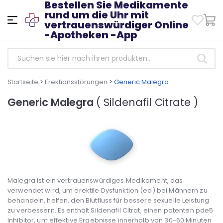
Bestellen Sie Medikamente
rund um die Uhr mit
vertrauenswürdiger Online
-Apotheken -App
Startseite
>
Erektionsstörungen
>
Generic Malegra
Generic Malegra
( Sildenafil Citrate )
Malegra ist ein vertrauenswürdiges Medikament, das
verwendet wird, um erektile Dysfunktion (ed) bei Männern zu
behandeln, helfen, den Blutfluss für bessere sexuelle Leistung
zu verbessern. Es enthält Sildenafil Citrat, einen potenten pde5
Inhibitor, um effektive Ergebnisse innerhalb von 30-60 Minuten