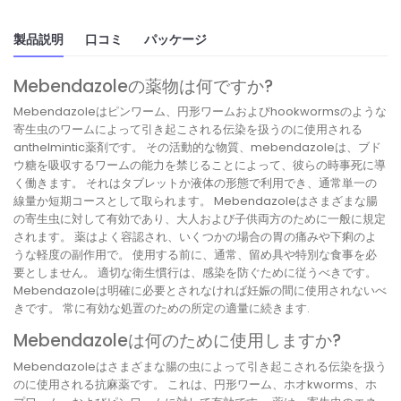
製品説明
口コミ
パッケージ
Mebendazoleの薬物は何ですか?
Mebendazoleはピンワーム、円形ワームおよびhookwormsのような
寄生虫のワームによって引き起こされる伝染を扱うのに使用される
anthelmintic薬剤です。 その活動的な物質、mebendazoleは、ブド
ウ糖を吸収するワームの能力を禁じることによって、彼らの時事死に導
く働きます。 それはタブレットか液体の形態で利用でき、通常単一の
線量か短期コースとして取られます。 Mebendazoleはさまざまな腸
の寄生虫に対して有効であり、大人および子供両方のために一般に規定
されます。 薬はよく容認され、いくつかの場合の胃の痛みや下痢のよ
うな軽度の副作用で。 使用する前に、通常、留め具や特別な食事を必
要としません。 適切な衛生慣行は、感染を防ぐために従うべきです。
Mebendazoleは明確に必要とされなければ妊娠の間に使用されないべ
きです。 常に有効な処置のための所定の適量に続きます.
Mebendazoleは何のために使用しますか?
Mebendazoleはさまざまな腸の虫によって引き起こされる伝染を扱う
のに使用される抗麻薬です。 これは、円形ワーム、ホオkworms、ホ