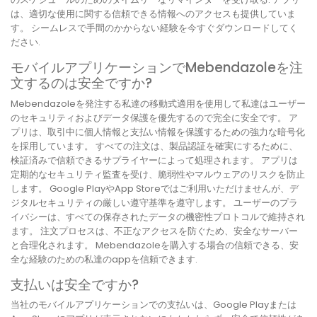
は、適切な使用に関する信頼できる情報へのアクセスも提供していま
す。 シームレスで手間のかからない経験を今すぐダウンロードしてく
ださい.
モバイルアプリケーションでMebendazoleを注
文するのは安全ですか?
Mebendazoleを発注する私達の移動式適用を使用して私達はユーザー
のセキュリティおよびデータ保護を優先するので完全に安全です。 ア
プリは、取引中に個人情報と支払い情報を保護するための強力な暗号化
を採用しています。 すべての注文は、製品認証を確実にするために、
検証済みで信頼できるサプライヤーによって処理されます。 アプリは
定期的なセキュリティ監査を受け、脆弱性やマルウェアのリスクを防止
します。 Google PlayやApp Storeではご利用いただけませんが、デ
ジタルセキュリティの厳しい遵守基準を遵守します。 ユーザーのプラ
イバシーは、すべての保存されたデータの機密性プロトコルで維持され
ます。 注文プロセスは、不正なアクセスを防ぐため、安全なサーバー
と合理化されます。 Mebendazoleを購入する場合の信頼できる、安
全な経験のための私達のappを信頼できます.
支払いは安全ですか?
当社のモバイルアプリケーションでの支払いは、Google Playまたは