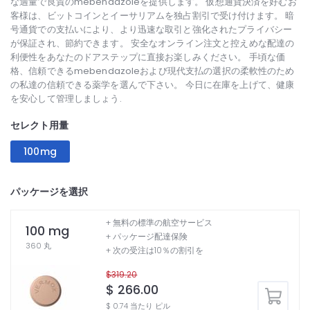
な適量で良質のmebendazoleを提供します。 仮想通貨決済を好むお
客様は、ビットコインとイーサリアムを独占割引で受け付けます。 暗
号通貨での支払いにより、より迅速な取引と強化されたプライバシー
が保証され、節約できます。 安全なオンライン注文と控えめな配達の
利便性をあなたのドアステップに直接お楽しみください。 手頃な価
格、信頼できるmebendazoleおよび現代支払の選択の柔軟性のため
の私達の信頼できる薬学を選んで下さい。 今日に在庫を上げて、健康
を安心して管理しましょう.
セレクト用量
100mg
パッケージを選択
+ 無料の標準の航空サービス
100 mg
+ パッケージ配達保険
360 丸
+ 次の受注は10％の割引を
$319.20
$ 266.00
$ 0.74 当たり ピル