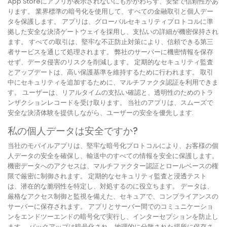
App Storeにアプリが表示されないにもかかわらず、安全で信頼性があ
ります。 業界標準の暗号化を使用して、すべての金融取引と個人デー
タを保護します。 アプリは、グローバルセキュリティプロトコルに準
拠した安全な決済ゲートウェイを採用し、支払いの詳細が機密保持され
ます。 すべての取引は、堅牢な不正防止対策により、信頼できる第三
者サービスを通じて処理されます。 弊社のサーバーに機密情報を保存
せず、データ侵害のリスクを削減します。 定期的なセキュリティ監査
とアップデートは、高い保護基準を維持するために行われます。 取引
中にセキュリティを追加するために、マルチファクタ認証を利用できま
す。 ユーザーは、リアルタイムの支払い確認と、透明性のためのトラ
ンザクションレコードを受け取ります。 当社のアプリは、スムーズで
安全な決済体験を提供しながら、ユーザーの安全を優先します.
私の個人データは安全ですか?
当社のモバイルアプリは、堅牢な暗号化プロトコルにより、お客様の個
人データの安全を確保し、輸送中のすべての情報を安全に保護します。
機密データへのアクセスは、マルチファクター認証とロールベースの権
限で厳密に制御されます。 定期的なセキュリティ監査と浸透テスト
は、潜在的な脆弱性を特定し、対処するのに役立ちます。 データは、
厳格なアクセス制御と監視を備えた、セキュアで、コンプライアンスの
サーバーに保存されます。 アプリとサーバー間でのコミュニケーショ
ンをエンドツーエンドの暗号化で実行し、インターセプションを防止し
ます。 バックアップは暗号化され、地理的に分散された場所に保存さ