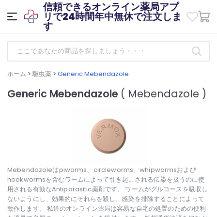
信頼できるオンライン薬局アプ
リで24時間年中無休で注文しま
す
ホーム
>
駆虫薬
>
Generic Mebendazole
Generic Mebendazole
( Mebendazole )
Mebendazoleはpiworms、circleworms、whipwormsおよび
hookwormsを含むワームによって引き起こされる伝染を扱うのに使
用される有効なAntiparasitic薬剤です。 ワームがグルコースを吸収し
ないようにし、効果的にそれらを殺し、感染を排除することによって
動作します。 私達のオンライン薬局は容易な自宅の処置のための便利