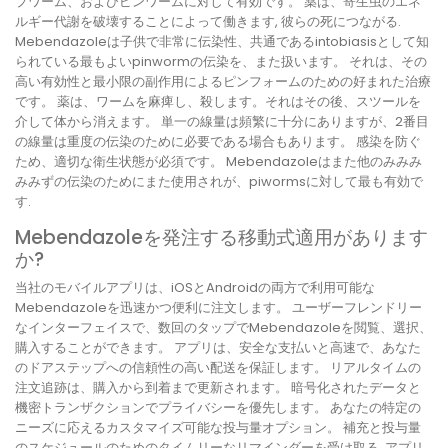
プワーム、およびピンワームに対して有効です。 薬は、寄生虫のエネ
ルギー代謝を破壊することによって働きます, 彼らの死につながる.
Mebendazoleは子供で非常に伝染性、共通であるintobiasisとして知
られている最もよいpinwormの伝染を、また扱います。 それは、その
高い有効性と最小限の副作用によるピンフォームのための好まれた治療
です。 薬は、ワームを麻痺し、殺します。それはその後、スツールを
介して体から消えます。 単一の線量は頻繁に十分にありますが、2番目
の線量は重度の伝染のために必要である場合もあります。 感染を防ぐ
ため、適切な衛生状態が必須です。 Mebendazoleはまた他のみみみ
みみずの伝染のためにまた使用されが、piwormsに対して最も有効で
す.
Mebendazoleを発注する移動式適用があります
か?
当社のモバイルアプリは、iOSとAndroidの両方で利用可能な
Mebendazoleを迅速かつ便利に注文します。 ユーザーフレンドリー
なインターフェイスで、数回のタップでMebendazoleを閲覧、選択、
購入することができます。 アプリは、安全な支払いと高速で、あなた
のドアステップへの信頼性の高い配送を保証します。 リアルタイムの
注文追跡は、購入から到着まで更新されます。 暗号化されたデータと
機密トランザクションでプライバシーを優先します。 あなたの特定の
ニーズに応えるカスタマイズ可能な投与量オプション。 補充と投与量
のスケジュールのためのタイムリーなリマインダーを受け取る. アプリ