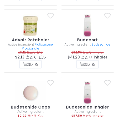
Advair Rotahaler
Budecort
Active ingredient
Fluticasone
Active ingredient
Budesonide
Propionate
$3.12 当たり ピル
$82.79 当たり inhaler
$2.13 当たり ピル
$41.20 当たり inhaler
加える
加える
Budesonide Caps
Budesonide Inhaler
Active ingredient
Active ingredient
$2.92 当たり ピル
$87.59 当たり inhaler