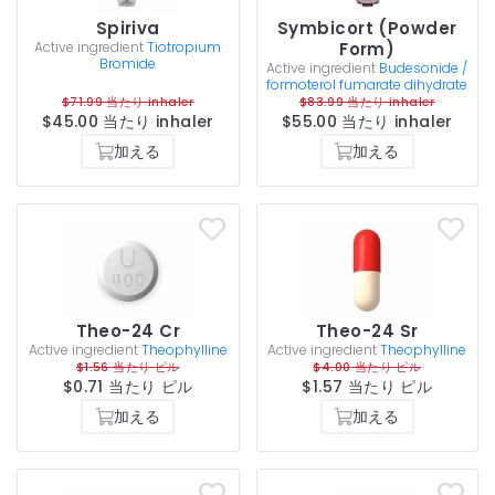
Spiriva
Symbicort (Powder
Active ingredient
Tiotropium
Form)
Bromide
Active ingredient
Budesonide /
formoterol fumarate dihydrate
$71.99 当たり inhaler
$83.99 当たり inhaler
$45.00 当たり inhaler
$55.00 当たり inhaler
加える
加える
Theo-24 Cr
Theo-24 Sr
Active ingredient
Theophylline
Active ingredient
Theophylline
$1.56 当たり ピル
$4.00 当たり ピル
$0.71 当たり ピル
$1.57 当たり ピル
加える
加える