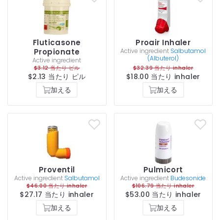
Fluticasone
Proair Inhaler
Propionate
Active ingredient
Salbutamol
(Albuterol)
Active ingredient
$3.12 当たり ピル
$32.39 当たり inhaler
$2.13 当たり ピル
$18.00 当たり inhaler
加える
加える
Proventil
Pulmicort
Active ingredient
Salbutamol
Active ingredient
Budesonide
$46.00 当たり inhaler
$106.79 当たり inhaler
$27.17 当たり inhaler
$53.00 当たり inhaler
加える
加える