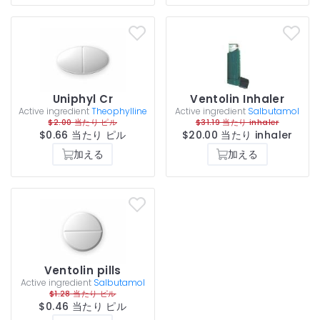
Uniphyl Cr
Ventolin Inhaler
Active ingredient
Theophylline
Active ingredient
Salbutamol
$2.00 当たり ピル
$31.19 当たり inhaler
$0.66 当たり ピル
$20.00 当たり inhaler
加える
加える
Ventolin pills
Active ingredient
Salbutamol
$1.28 当たり ピル
$0.46 当たり ピル