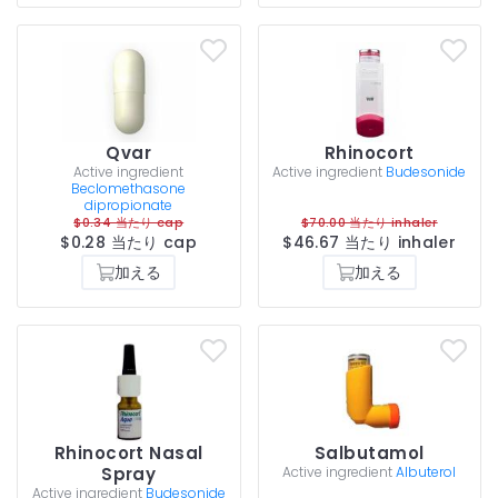
Qvar
Rhinocort
Active ingredient
Active ingredient
Budesonide
Beclomethasone
dipropionate
$0.34 当たり cap
$70.00 当たり inhaler
$0.28 当たり cap
$46.67 当たり inhaler
加える
加える
Rhinocort Nasal
Salbutamol
Spray
Active ingredient
Albuterol
Active ingredient
Budesonide