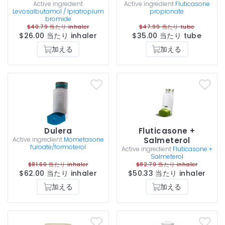
Active ingredient
Active ingredient
Fluticasone
Levosalbutamol / Ipratropium
propionate
bromide
$40.79 当たり inhaler
$47.99 当たり tube
$26.00 当たり inhaler
$35.00 当たり tube
加える
加える
Dulera
Fluticasone +
Active ingredient
Mometasone
Salmeterol
furoate/formoterol
Active ingredient
Fluticasone +
Salmeterol
$81.60 当たり inhaler
$82.79 当たり inhaler
$62.00 当たり inhaler
$50.33 当たり inhaler
加える
加える