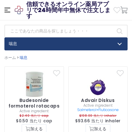
信頼できるオンライン薬局アプ
リで24時間年中無休で注文しま
す
喘息
ホーム
>
喘息
Budesonide
Advair Diskus
formoterol rotacaps
Active ingredient
Salmeterol+Fluticasone
Active ingredient
$2.40 当たり cap
$198.00 当たり inhaler
$0.50 当たり cap
$93.66 当たり inhaler
加える
加える