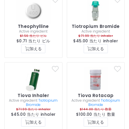
Theophylline
Tiotropium Bromide
Active ingredient
Active ingredient
$1.56 当たり ピル
$71.99 当たり inhaler
$0.71 当たり ピル
$45.00 当たり inhaler
加える
加える
Tiova Inhaler
Tiova Rotacap
Active ingredient
Tiotropium
Active ingredient
Tiotropium
Bromide
Bromide
$71.99 当たり inhaler
$144.00 当たり 数量
$45.00 当たり inhaler
$100.00 当たり 数量
加える
加える