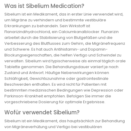
Was ist Sibelium Medication?
Sibelium ist ein Medikament, das in erster Linie verwendet wird,
um Migräne zu verhindern und bestimmte vestibuläre
Erkrankungen zu behandeln. Sein Wirkstoff ist
Flanarizindihydrochlorid, ein Calciumkanalblocker. Flunarizin
arbeitet durch die Stabilisierung von Blutgefäßen und die
Verbesserung des Blutflusses zum Gehirn, die Migränefrequenz
und Schwere. Es hat auch Antihistamin- und Dopamin-
Blockungseigenschaften, die helfen Vertigo und Schwindel zu
verwalten. Sibelium wird typischerweise als einmal täglich orale
Tablette genommen. Die Behandlungsdauer variiert je nach
Zustand und Antwort. Häufige Nebenwirkungen können
Schläfrigkeit, Gewichtszunahme oder gastrointestinale
Beschwerden enthalten. Es wird nicht für Patienten mit
bestimmten medizinischen Bedingungen wie Depression oder
Parkinson-Krankheit empfohlen. Befolgen Sie immer die
vorgeschriebene Dosierung für optimale Ergebnisse.
Wofür verwendet Sibelium?
Sibelium ist ein Medikament, das hauptsächlich zur Behandlung
von Migräneverhütung und Vertigo bei vestibulären