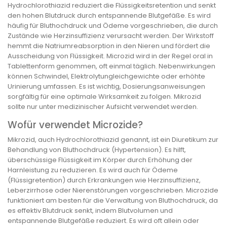
Hydrochlorothiazid reduziert die Flüssigkeitsretention und senkt
den hohen Blutdruck durch entspannende Blutgefäße. Es wird
häufig für Bluthochdruck und Ödeme vorgeschrieben, die durch
Zustände wie Herzinsuffizienz verursacht werden. Der Wirkstoff
hemmt die Natriumreabsorption in den Nieren und fördert die
Ausscheidung von Flüssigkeit. Microzid wird in der Regel oral in
Tablettenform genommen, oft einmal täglich. Nebenwirkungen
können Schwindel, Elektrolytungleichgewichte oder erhöhte
Urinierung umfassen. Es ist wichtig, Dosierungsanweisungen
sorgfältig für eine optimale Wirksamkeit zu folgen. Mikrozid
sollte nur unter medizinischer Aufsicht verwendet werden.
Wofür verwendet Microzide?
Mikrozid, auch Hydrochlorothiazid genannt, ist ein Diuretikum zur
Behandlung von Bluthochdruck (Hypertension). Es hilft,
überschüssige Flüssigkeit im Körper durch Erhöhung der
Harnleistung zu reduzieren. Es wird auch für Ödeme
(Flüssigretention) durch Erkrankungen wie Herzinsuffizienz,
Leberzirrhose oder Nierenstörungen vorgeschrieben. Microzide
funktioniert am besten für die Verwaltung von Bluthochdruck, da
es effektiv Blutdruck senkt, indem Blutvolumen und
entspannende Blutgefäße reduziert. Es wird oft allein oder