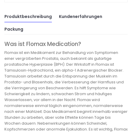
Produktbeschreibung
Kundenerfahrungen
Packung
Was ist Flomax Medication?
Flomax ist ein Medikament zur Behandlung von Symptomen
einer vergrößerten Prostata, auch bekannt als gutartige
prostatische Hyperplasie (BPH). Der Wirkstoff in Flomax ist
Tamsulosin-Hydrochlorid, ein alpha-1 Adrenergischer Blocker.
Tamsulosin arbeitet durch die Entspannung der Muskeln im
Prostata- und Blasenhals, die Verbesserung der Harnfluss und
die Verringerung von Beschwerden. Es hilft Symptome wie
Schwierigkeit zu lindern, schwachen Strom und häufiges
Wasserlassen, vor allem in der Nacht. Flomax wird
normalerweise einmal täglich eingenommen, normalerweise
nach einer Mahlzeit. Das Medikament beginnt innerhalb weniger
Stunden zu arbeiten, aber volle Effekte können Tage bis
Wochen dauern. Nebenwirkungen können Schwindel,
Kopfschmerzen oder anormale Ejakulation. Es ist wichtig, Flomax