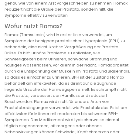
genau wie von einem Arzt vorgeschrieben zu nehmen. Flomax
reduziert nicht die Größe der Prostata, sondern hilft, die
Symptome effektiv zu verwalten.
Wofür nutzt Flomax?
Flomax (Tamsulosin) wird in erster Linie verwendet, um
Symptome der benignen prostatischen Hyperplasie (BPH) zu
behandeln, eine nicht-krebse Vergrößerung der Prostata
Drüse. Es hilft, urinäre Probleme zu entlasten, wie
Schwierigkeiten beim Urinieren, schwache Strömung und
häufiges Wasserlassen, vor allem in der Nacht. Flomax arbeitet
durch die Entspannung der Muskeln im Prostata und Blasenhals,
so dass es einfacher zu urinieren. BPH ist der Zustand Flomax
behandelt am effektivsten, da es direkt auf die zugrunde
liegende Ursache der Harnwegsperre zielt. Es schrumpft nicht
die Prostata, verbessert den Harnfluss und reduziert
Beschwerden. Flomax wird nicht für andere Arten von
Prostatabedingungen verwendet, wie Prostatakrebs. Es ist am
effektivsten für Männer mit moderaten bis schweren BPH-
Symptomen. Das Medikament wird typischerweise einmal
täglich eingenommen, oft morgens oder abends.
Nebenwirkungen können Schwindel, Kopfschmerzen oder