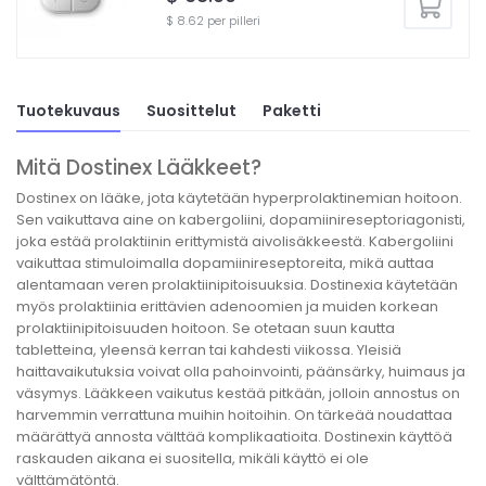
$ 8.62 per pilleri
Tuotekuvaus
Suosittelut
Paketti
Mitä Dostinex Lääkkeet?
Dostinex on lääke, jota käytetään hyperprolaktinemian hoitoon.
Sen vaikuttava aine on kabergoliini, dopamiinireseptoriagonisti,
joka estää prolaktiinin erittymistä aivolisäkkeestä. Kabergoliini
vaikuttaa stimuloimalla dopamiinireseptoreita, mikä auttaa
alentamaan veren prolaktiinipitoisuuksia. Dostinexia käytetään
myös prolaktiinia erittävien adenoomien ja muiden korkean
prolaktiinipitoisuuden hoitoon. Se otetaan suun kautta
tabletteina, yleensä kerran tai kahdesti viikossa. Yleisiä
haittavaikutuksia voivat olla pahoinvointi, päänsärky, huimaus ja
väsymys. Lääkkeen vaikutus kestää pitkään, jolloin annostus on
harvemmin verrattuna muihin hoitoihin. On tärkeää noudattaa
määrättyä annosta välttää komplikaatioita. Dostinexin käyttöä
raskauden aikana ei suositella, mikäli käyttö ei ole
välttämätöntä.