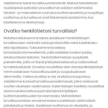
säilytämme tiukat turvallisuusstandardit. Maksut tarkistetaan
reaaliajassa petosten ja luvattoman pääsyn estämiseksi.
Henkilö- ja maksutietosi ovat aina luottamuksellisia ja suojattuja.
Luottamus ja turvallisuus ovat tärkeimpiä asioitamme, kun
käsittelemme liiketoimiasi.
Ovatko henkilötietoni turvallisia?
Mobiilisovelluksemme takaa asiakkaan henkilötietojen
turvallisuuden vankoilla salausprotokollilla sekä kauttakulku-
että lepotilassa. Toteutamme turvallisia
tunnistautumismenetelmiä, joilla estetään luvaton pääsy
arkaluonteisiin tietoihin. Tiedot tallennetaan suojatuille
palvelimille, joilla on tiukat pääsytarkastukset ja säännölliset
turvatarkastukset. Sovellus noudattaa alan standardikäytäntöjä
minimoidakseen haavoittuvuudet ja suojautuakseen
rikkomisilta. Vaikka sovellus ei ole virallisissa kaupoissa,
säilytämme korkeat turvallisuusvaatimukset, jotka vastaavat
suurten alustojen vaatimuksia. Kaikki tietojen käsittely noudattaa
asianmukaisia tietosuojamääräyksiä käyttäjien
luottamuksellisuuden turvaamiseksi. Mahdollisten
turvallisuusriskien ennakoimiseksi sovelletaan säännöllisiä
päivityksiä ja läiskiä. Asiakkaan luottamus on etusijalla, ja