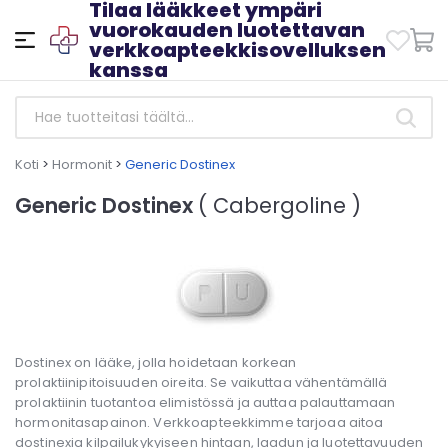
Tilaa lääkkeet ympäri
vuorokauden luotettavan
verkkoapteekkisovelluksen
kanssa
Koti
>
Hormonit
>
Generic Dostinex
Generic Dostinex
( Cabergoline )
Dostinex on lääke, jolla hoidetaan korkean
prolaktiinipitoisuuden oireita. Se vaikuttaa vähentämällä
prolaktiinin tuotantoa elimistössä ja auttaa palauttamaan
hormonitasapainon. Verkkoapteekkimme tarjoaa aitoa
dostinexia kilpailukykyiseen hintaan, laadun ja luotettavuuden