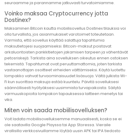
seuraamme ja parannamme jatkuvasti turvatoimiamme.
Voinko maksaa Cryptocurrency jotta
Dostinex?
Maksaminen Bitcoin kautta mobiilisovellus Dostinex tilauksia voi
olla turvallista, jos asianmukaiset varotoimet toteutetaan.
Varmista, että sovellus käyttää salattuja tapahtumia
maksutietojesi suojaamiseksi. Bitcoin-maksut poistavat
arkaluontoisten pankkitietojen jakamisen tarpeen ja vähentävät
petosriskejä. Tarkista aina sovelluksen oikeutus ennen ostoksen
tekemistä. Tapahtumat ovat peruuttamattomia, joten tarkista
vastaanottajan osoitteet virheiden välttämiseksi. Käytä luotettu
lompakko vahvat turvaominaisuudet lisäsuoja. Vältä julkista Wi-
Fi kun suorittaa maksuja estää kuuntelu. Päivitä sovelluksesi
säännöllisesti hyötyäksesi uusimmista turvapaikoista. Säilytä
varmuuskopioita lompakon tapauksessa laitteen menetys tai
vika.
Miten voin saada mobiilisovelluksen?
Voit ladata mobiilisovelluksemme manuaalisesti, koska se ei
ole saatavilla Google Playssa tai App Storessa. Vieraile
virallisilla verkkosivuillamme löytää uusin APK tai IPA tiedosto