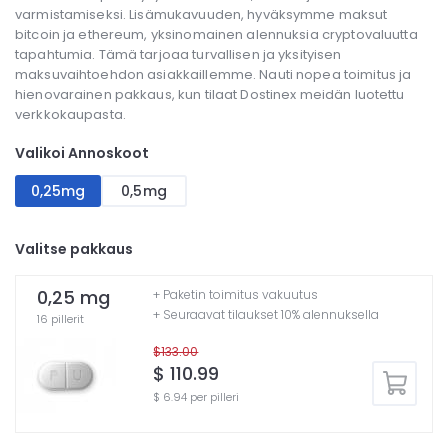
varmistamiseksi. Lisämukavuuden, hyväksymme maksut
bitcoin ja ethereum, yksinomainen alennuksia cryptovaluutta
tapahtumia. Tämä tarjoaa turvallisen ja yksityisen
maksuvaihtoehdon asiakkaillemme. Nauti nopea toimitus ja
hienovarainen pakkaus, kun tilaat Dostinex meidän luotettu
verkkokaupasta.
Valikoi Annoskoot
0,25mg
0,5mg
Valitse pakkaus
0,25 mg
+ Paketin toimitus vakuutus
+ Seuraavat tilaukset 10% alennuksella
16 pillerit
$133.00
$ 110.99
$ 6.94 per pilleri