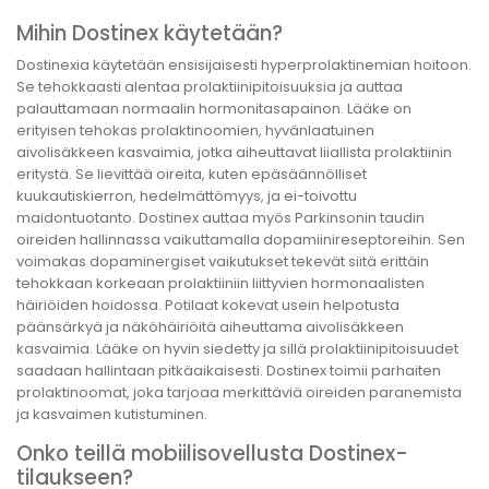
Mihin Dostinex käytetään?
Dostinexia käytetään ensisijaisesti hyperprolaktinemian hoitoon.
Se tehokkaasti alentaa prolaktiinipitoisuuksia ja auttaa
palauttamaan normaalin hormonitasapainon. Lääke on
erityisen tehokas prolaktinoomien, hyvänlaatuinen
aivolisäkkeen kasvaimia, jotka aiheuttavat liiallista prolaktiinin
eritystä. Se lievittää oireita, kuten epäsäännölliset
kuukautiskierron, hedelmättömyys, ja ei-toivottu
maidontuotanto. Dostinex auttaa myös Parkinsonin taudin
oireiden hallinnassa vaikuttamalla dopamiinireseptoreihin. Sen
voimakas dopaminergiset vaikutukset tekevät siitä erittäin
tehokkaan korkeaan prolaktiiniin liittyvien hormonaalisten
häiriöiden hoidossa. Potilaat kokevat usein helpotusta
päänsärkyä ja näköhäiriöitä aiheuttama aivolisäkkeen
kasvaimia. Lääke on hyvin siedetty ja sillä prolaktiinipitoisuudet
saadaan hallintaan pitkäaikaisesti. Dostinex toimii parhaiten
prolaktinoomat, joka tarjoaa merkittäviä oireiden paranemista
ja kasvaimen kutistuminen.
Onko teillä mobiilisovellusta Dostinex-
tilaukseen?