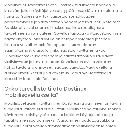
Mobiilisovelluksemme tekee Dostinex-tilauksesta nopean ja
kätevän, jolloin käyttäjät voivat pyytää reseptiä vain muutamalla
hanalla. Prosessia virtaviivaistetaan tehokkuuden
parantamiseksi ja varmistetaan nopeat ja turvalliset liiketoimet.
Asiakkaat voivat seurata tilauksensa tilaa reaaliajassa
täydelliseen avoimuuteen. Sovellus tarjoaa käyttäjäystävällisen
käyttöliittymän, jonka avulla on helppo navigoida ja tehdä
tilauksia vaivattomasti. Reseptitarkistus hoidetaan
saumattomasti alustalla, mikä säästää käyttäjien aikaa.
Turvalliset maksuvaihtoehdot ja salattu tietosuoja takaavat
yksityisyyden ja turvallisuuden. Sovelluksen avulla voidaan
hallita täyttöjä ja annoksen säätöjä vaivatta. Nauti ovelta ja
ajoissa ilmoitukset sujuva kokemus. Lataa nyt luotettava ja
stressitön tapa tilata Dostinex.
Onko turvallista tilata Dostinex
mobiilisovelluksella?
Mobiilisovelluksen käyttäminen Dostinexin tilaamiseen on täysin
turvallista, vaikka sitä ei ole listattu virallisissa sovelluskaupoissa.
Käytämme kehittynyttä salausta kaikkien käyttäjätietojen ja
tapahtumien suojaamiseksi. Alustamme noudattaa tiukkoja
turvallisuusprotokollia varmistaakseen yksityisyyden ja estää