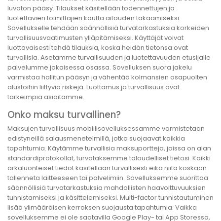
luvaton pääsy. Tilaukset käsitellään todennettujen ja
luotettavien toimittajien kautta aitouden takaamiseksi.
Sovellukselle tehdään säännöllisiä turvatarkastuksia korkeiden
turvallisuusvaatimusten ylläpitämiseksi. Käyttäjät voivat
luottavaisesti tehdä tilauksia, koska heidän tietonsa ovat
turvallisia. Asetamme turvallisuuden ja luotettavuuden etusijalle
palvelumme jokaisessa osassa. Sovelluksen suora jakelu
varmistaa hallitun pääsyn ja vähentää kolmansien osapuolten
alustoihin liittyviä riskejä. Luottamus ja turvallisuus ovat
tärkeimpiä asioitamme.
Onko maksu turvallinen?
Maksujen turvallisuus mobiilisovelluksessamme varmistetaan
edistyneillä salausmenetelmillä, jotka suojaavat kaikkia
tapahtumia. Käytämme turvallisia maksuportteja, joissa on alan
standardiprotokollat, turvataksemme taloudelliset tietosi. Kaikki
arkaluonteiset tiedot käsitellään turvallisesti eikä niitä koskaan
tallenneta laitteeseen tai palvelimiin. Sovelluksemme suorittaa
säännöllisiä turvatarkastuksia mahdollisten haavoittuvuuksien
tunnistamiseksi ja käsittelemiseksi. Multi-factor tunnistautuminen
lisää ylimääräisen kerroksen suojausta tapahtumia. Vaikka
sovelluksemme ei ole saatavilla Google Play- tai App Storessa,