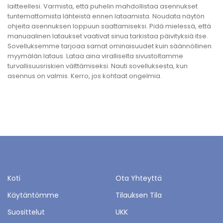
laitteellesi. Varmista, että puhelin mahdollistaa asennukset
tuntemattomista lähteistä ennen lataamista. Noudata näytön
ohjeita asennuksen loppuun saattamiseksi. Pidä mielessä, että
manuaalinen lataukset vaativat sinua tarkistaa päivityksiä itse.
Sovelluksemme tarjoaa samat ominaisuudet kuin säännöllinen
myymälän lataus. Lataa aina viralliselta sivustoltamme
turvallisuusriskien välttämiseksi. Nauti sovelluksesta, kun
asennus on valmis. Kerro, jos kohtaat ongelmia.
Koti
Ota Yhteyttä
Käytäntömme
Tilauksen Tila
Suosittelut
UKK