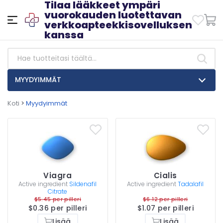
Tilaa lääkkeet ympäri
vuorokauden luotettavan
verkkoapteekkisovelluksen
kanssa
MYYDYIMMÄT
Koti
>
Myydyimmät
Viagra
Cialis
Active ingredient
Sildenafil
Active ingredient
Tadalafil
Citrate
$5.45 per pilleri
$6.12 per pilleri
$0.36 per pilleri
$1.07 per pilleri
Lisää
Lisää