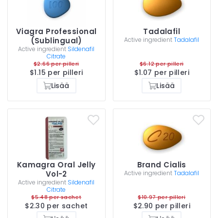
Viagra Professional
Tadalafil
(Sublingual)
Active ingredient
Tadalafil
Active ingredient
Sildenafil
Citrate
$2.66 per pilleri
$6.12 per pilleri
$1.15 per pilleri
$1.07 per pilleri
Lisää
Lisää
Kamagra Oral Jelly
Brand Cialis
Vol-2
Active ingredient
Tadalafil
Active ingredient
Sildenafil
Citrate
$5.48 per sachet
$10.97 per pilleri
$2.30 per sachet
$2.90 per pilleri