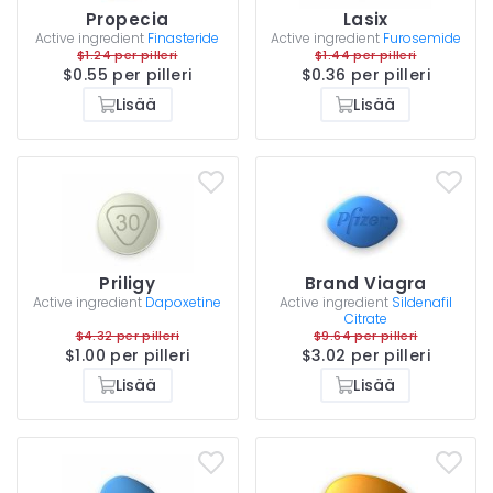
Propecia
Lasix
Active ingredient
Finasteride
Active ingredient
Furosemide
$1.24 per pilleri
$1.44 per pilleri
$0.55 per pilleri
$0.36 per pilleri
Lisää
Lisää
Priligy
Brand Viagra
Active ingredient
Dapoxetine
Active ingredient
Sildenafil
Citrate
$4.32 per pilleri
$9.64 per pilleri
$1.00 per pilleri
$3.02 per pilleri
Lisää
Lisää