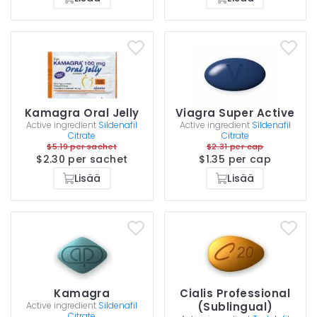
Kamagra Oral Jelly
Viagra Super Active
Active ingredient
Sildenafil
Active ingredient
Sildenafil
Citrate
Citrate
$5.19 per sachet
$2.31 per cap
$2.30 per sachet
$1.35 per cap
Lisää
Lisää
Kamagra
Cialis Professional
Active ingredient
Sildenafil
(Sublingual)
Citrate