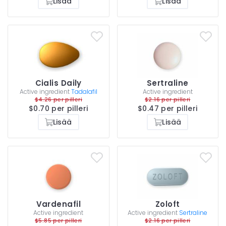
Lisää
Lisää
Cialis Daily
Sertraline
Active ingredient
Tadalafil
Active ingredient
$4.26 per pilleri
$2.16 per pilleri
$0.70 per pilleri
$0.47 per pilleri
Lisää
Lisää
Vardenafil
Zoloft
Active ingredient
Active ingredient
Sertraline
$5.85 per pilleri
$2.16 per pilleri