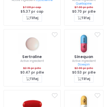
Quetiapine
$7.08 pr cap
$7.00 pr pille
$5.37 pr cap
$0.70 pr pille
Tilføj
Tilføj
Sertraline
Sinequan
Active ingredient
Active ingredient
Doxepin
$2.16 pr pille
$2.00 pr pille
$0.47 pr pille
$0.53 pr pille
Tilføj
Tilføj