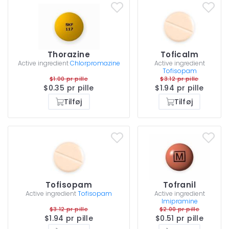
Thorazine
Toficalm
Active ingredient
Chlorpromazine
Active ingredient
Tofisopam
$1.00 pr pille
$3.12 pr pille
$0.35 pr pille
$1.94 pr pille
Tilføj
Tilføj
Tofisopam
Tofranil
Active ingredient
Tofisopam
Active ingredient
Imipramine
$3.12 pr pille
$2.00 pr pille
$1.94 pr pille
$0.51 pr pille