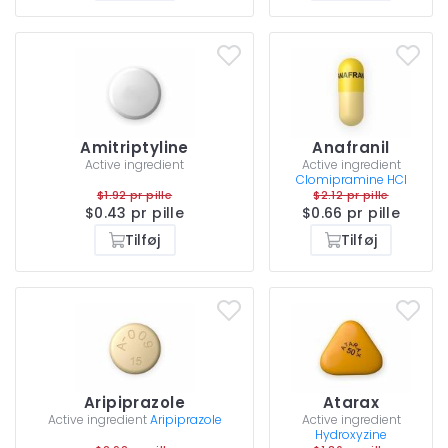
Amitriptyline
Anafranil
Active ingredient
Active ingredient
Clomipramine HCI
$1.92 pr pille
$2.12 pr pille
$0.43 pr pille
$0.66 pr pille
Tilføj
Tilføj
Aripiprazole
Atarax
Active ingredient
Aripiprazole
Active ingredient
Hydroxyzine