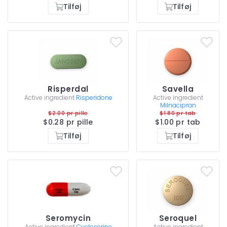
Tilføj
Tilføj
Risperdal
Savella
Active ingredient
Risperidone
Active ingredient
Milnacipran
$2.00 pr pille
$1.80 pr tab
$0.28 pr pille
$1.00 pr tab
Tilføj
Tilføj
Seromycin
Seroquel
Active ingredient
Cycloserine
Active ingredient