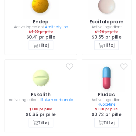
Endep
Escitalopram
Active ingredient
Amitriptyline
Active ingredient
$4.00 pr pille
$1.76 pr pille
$0.41 pr pille
$0.55 pr pille
Tilføj
Tilføj
Eskalith
Fludac
Active ingredient
Lithium carbonate
Active ingredient
Fluoxetine
$1.00 pr pille
$1.08 pr pille
$0.65 pr pille
$0.72 pr pille
Tilføj
Tilføj