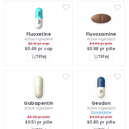
Fluoxetine
Fluvoxamine
Active ingredient
Active ingredient
$2.12 pr cap
$4.00 pr pille
$0.46 pr cap
$0.98 pr pille
Tilføj
Tilføj
Gabapentin
Geodon
Active ingredient
Active ingredient
Ziprasidone
$4.20 pr pille
$4.00 pr pille
$0.51 pr pille
$0.80 pr pille