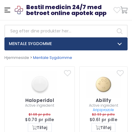
Bestil medicin 24/7 med
betroet online apotek app
MENTALE SYGDOMME
Hjemmeside
>
Mentale Sygdomme
Haloperidol
Abilify
Active ingredient
Active ingredient
Aripiprazole
$1.68 pr pille
$2.93 pr pille
$0.70 pr pille
$0.61 pr pille
Tilføj
Tilføj