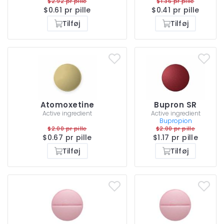
$2.92 pr pille
$1.36 pr pille
$0.61 pr pille
$0.41 pr pille
Tilføj
Tilføj
Atomoxetine
Bupron SR
Active ingredient
Active ingredient
Bupropion
$2.00 pr pille
$2.00 pr pille
$0.67 pr pille
$1.17 pr pille
Tilføj
Tilføj