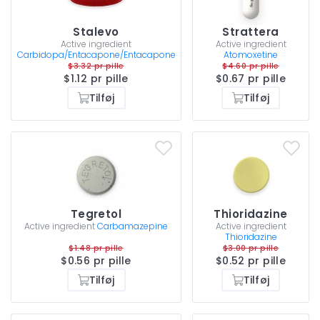
Stalevo
Strattera
Active ingredient
Active ingredient
Carbidopa/Entacapone/Entacapone
Atomoxetine
$3.32 pr pille
$4.60 pr pille
$1.12 pr pille
$0.67 pr pille
Tilføj
Tilføj
Tegretol
Thioridazine
Active ingredient
Carbamazepine
Active ingredient
Thioridazine
$1.48 pr pille
$3.00 pr pille
$0.56 pr pille
$0.52 pr pille
Tilføj
Tilføj