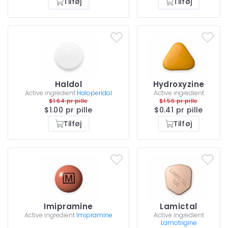
Tilføj
Tilføj
Haldol
Hydroxyzine
Active ingredient
Haloperidol
Active ingredient
$1.64 pr pille
$1.56 pr pille
$1.00 pr pille
$0.41 pr pille
Tilføj
Tilføj
Imipramine
Lamictal
Active ingredient
Imipramine
Active ingredient
Lamotrigine