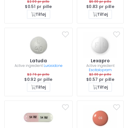
$2.00 pr pille
$6.00 pr pille
$0.51 pr pille
$0.83 pr pille
Tilføj
Tilføj
Latuda
Lexapro
Active ingredient
Lurasidone
Active ingredient
Escitalopram
$2.76 pr pille
$2.00 pr pille
$0.92 pr pille
$0.57 pr pille
Tilføj
Tilføj