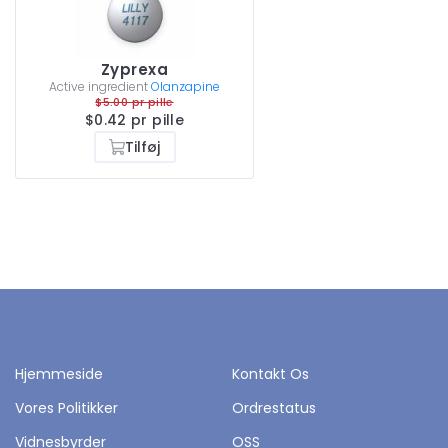
Zyprexa
Active ingredient
Olanzapine
$5.00 pr pille
$0.42 pr pille
Tilføj
Hjemmeside
Kontakt Os
Vores Politikker
Ordrestatus
Vidnesbyrder
OSS