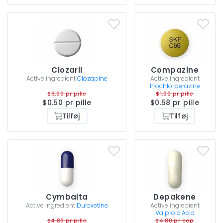
Clozaril
Compazine
Active ingredient
Clozapine
Active ingredient
Prochlorperazine
$3.00 pr pille
$1.00 pr pille
$0.50 pr pille
$0.58 pr pille
Tilføj
Tilføj
Cymbalta
Depakene
Active ingredient
Duloxetine
Active ingredient
Valproic Acid
$4.80 pr pille
$4.80 pr cap