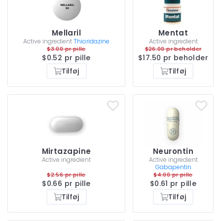
Mellaril
Mentat
Active ingredient
Thioridazine
Active ingredient
$3.00 pr pille
$26.00 pr beholder
$0.52 pr pille
$17.50 pr beholder
Tilføj
Tilføj
Mirtazapine
Neurontin
Active ingredient
Active ingredient
Gabapentin
$2.56 pr pille
$4.00 pr pille
$0.66 pr pille
$0.61 pr pille
Tilføj
Tilføj