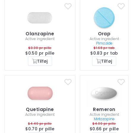
Olanzapine
Orap
Active ingredient
Active ingredient
Pimozide
$3.30 pr pille
$1.68 pr tab
$0.50 pr pille
$0.83 pr tab
Tilføj
Tilføj
Quetiapine
Remeron
Active ingredient
Active ingredient
Mirtazapine
$4.40 pr pille
$4.00 pr pille
$0.70 pr pille
$0.66 pr pille