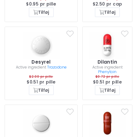
$0.95 pr pille
$2.50 pr cap
Tilføj
Tilføj
Desyrel
Dilantin
Active ingredient
Trazodone
Active ingredient
Phenytoin
$2.00 pr pille
$0.72 pr pille
$0.51 pr pille
$0.51 pr pille
Tilføj
Tilføj