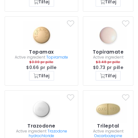
Tilføj
Tilføj
Topamax
Topiramate
Active ingredient
Topiramate
Active ingredient
$3.00 pr pille
$3.48 pr pille
$0.66 pr pille
$0.73 pr pille
Tilføj
Tilføj
Trazodone
Trileptal
Active ingredient
Trazodone
Active ingredient
hydrochloride
Oxcarbazepine