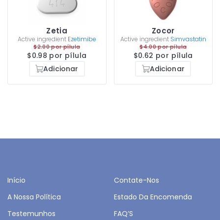
Zetia
Zocor
Active ingredient
Ezetimibe
Active ingredient
Simvastatin
$2.00 por pílula
$4.00 por pílula
$0.98 por pílula
$0.62 por pílula
Adicionar
Adicionar
Início
Contate-Nos
A Nossa Política
Estado Da Encomenda
Testemunhos
FAQ’S