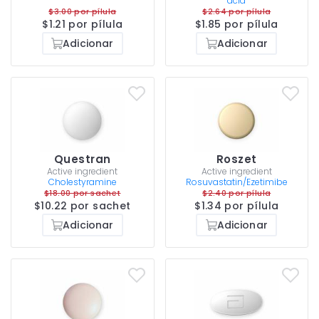
acid
$3.00 por pílula
$2.64 por pílula
$1.21 por pílula
$1.85 por pílula
Adicionar
Adicionar
Questran
Roszet
Active ingredient
Active ingredient
Cholestyramine
Rosuvastatin/Ezetimibe
$18.00 por sachet
$2.40 por pílula
$10.22 por sachet
$1.34 por pílula
Adicionar
Adicionar