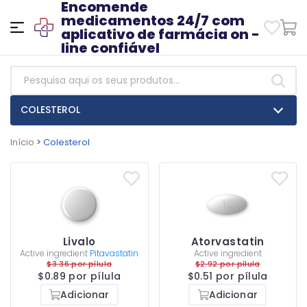
Encomende
medicamentos 24/7 com
aplicativo de farmácia on -
line confiável
COLESTEROL
Início
>
Colesterol
Livalo
Atorvastatin
Active ingredient
Pitavastatin
Active ingredient
$3.36 por pílula
$2.92 por pílula
$0.89 por pílula
$0.51 por pílula
Adicionar
Adicionar