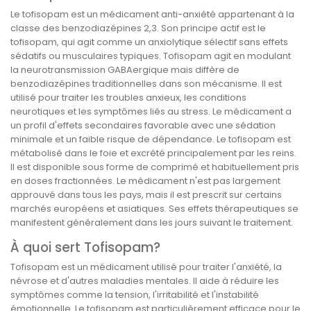
Le tofisopam est un médicament anti-anxiété appartenant à la
classe des benzodiazépines 2,3. Son principe actif est le
tofisopam, qui agit comme un anxiolytique sélectif sans effets
sédatifs ou musculaires typiques. Tofisopam agit en modulant
la neurotransmission GABAergique mais diffère de
benzodiazépines traditionnelles dans son mécanisme. Il est
utilisé pour traiter les troubles anxieux, les conditions
neurotiques et les symptômes liés au stress. Le médicament a
un profil d'effets secondaires favorable avec une sédation
minimale et un faible risque de dépendance. Le tofisopam est
métabolisé dans le foie et excrété principalement par les reins.
Il est disponible sous forme de comprimé et habituellement pris
en doses fractionnées. Le médicament n'est pas largement
approuvé dans tous les pays, mais il est prescrit sur certains
marchés européens et asiatiques. Ses effets thérapeutiques se
manifestent généralement dans les jours suivant le traitement.
À quoi sert Tofisopam?
Tofisopam est un médicament utilisé pour traiter l'anxiété, la
névrose et d'autres maladies mentales. Il aide à réduire les
symptômes comme la tension, l'irritabilité et l'instabilité
émotionnelle. Le tofisopam est particulièrement efficace pour le